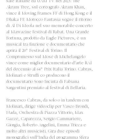
sale italiane da UAM TV nel 2023. The
Akram Tree, sul coreografo Akram Khan,
vince il Moving Frames FF di Hong Kong e il
Dhaka FF. Morocco Fantasia segue il ritorno
di Al Di Meola nel suo memorabile concerto
al Mawazine festival di Rabat. Una Grande
Fortuna, prodotto da Eagle Pictures, è un
musical tra finzione e documentario che
aprirà il 20° Festival di Torino. Il
Compromesso sul Mosè di Michelangelo
vince come miglior documentario d’arte RAI
del decennio al 64° Prix Italia Torino. Cabras,
Molinari e Struffi co-producono il
documentario Sono Incinta di Fabiana
Sargentini premiato al festival di Bellaria.
Francesco Cabras, da solo o in tandem con
Molinari, dirige videoclip per Vasco Brondi,
Nada, Orchestra di Piazza Vittorio, Max
Gazzè, Caparezza, Sergio Cammariere,
Giorgia, Roberto Angelini, Emma Tricca e
molto altri musicisti. Gira due episodi
monografici sull’India del programma Sfera