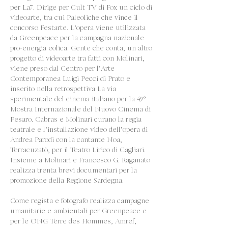
per La7. Dirige per Cult TV di Fox un ciclo di
videoarte, tra cui Paleoliche che vince il
concorso Festarte. L’opera viene utilizzata
da Greenpeace per la campagna nazionale
pro-energia eolica. Gente che conta, un altro
progetto di videoarte tra fatti con Molinari,
viene preso dal Centro per l’Arte
Contemporanea Luigi Pecci di Prato e
inserito nella retrospettiva La via
sperimentale del cinema italiano per la 49°
Mostra Internazionale del Nuovo Cinema di
Pesaro. Cabras e Molinari curano la regia
teatrale e l’installazione video dell’opera di
Andrea Parodi con la cantante Noa,
Terracuzatò, per il Teatro Lirico di Cagliari.
Insieme a Molinari e Francesco G. Raganato
realizza trenta brevi documentari per la
promozione della Regione Sardegna.
Come regista e fotografo realizza campagne
umanitarie e ambientali per Greenpeace e
per le ONG Terre des Hommes, Amref,