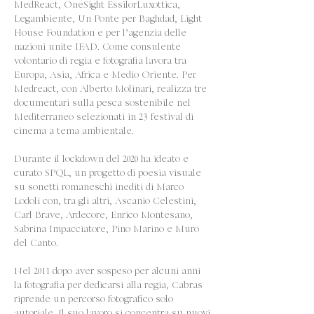
MedReact, OneSight EssilorLuxottica,
Legambiente, Un Ponte per Baghdad, Light
House Foundation e per l’agenzia delle
nazioni unite IFAD. Come consulente
volontario di regia e fotografia lavora tra
Europa, Asia, Africa e Medio Oriente. Per
Medreact, con Alberto Molinari, realizza tre
documentari sulla pesca sostenibile nel
Mediterraneo selezionati in 23 festival di
cinema a tema ambientale.
Durante il lockdown del 2020 ha ideato e
curato SPQL, un progetto di poesia visuale
su sonetti romaneschi inediti di Marco
Lodoli con, tra gli altri, Ascanio Celestini,
Carl Brave, Ardecore, Enrico Montesano,
Sabrina Impacciatore, Pino Marino e Muro
del Canto.
Nel 2011 dopo aver sospeso per alcuni anni
la fotografia per dedicarsi alla regia, Cabras
riprende un percorso fotografico solo