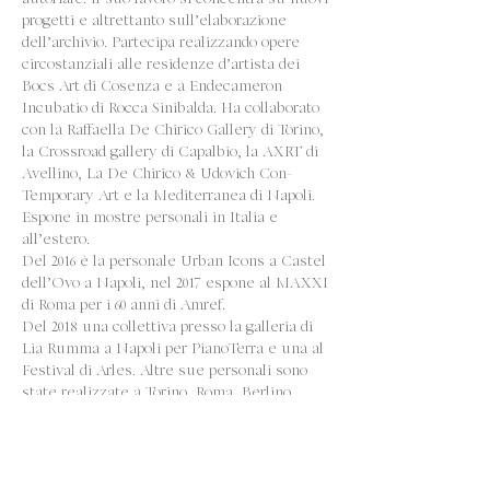
autoriale. Il suo lavoro si concentra su nuovi
progetti e altrettanto sull’elaborazione
dell’archivio. Partecipa realizzando opere
circostanziali alle residenze d’artista dei
Bocs Art di Cosenza e a Endecameron
Incubatio di Rocca Sinibalda. Ha collaborato
con la Raffaella De Chirico Gallery di Torino,
la Crossroad gallery di Capalbio, la AXRT di
Avellino, La De Chirico & Udovich Con-
Temporary Art e la Mediterranea di Napoli.
Espone in mostre personali in Italia e
all’estero.
Del 2016 è la personale Urban Icons a Castel
dell’Ovo a Napoli, nel 2017 espone al MAXXI
di Roma per i 60 anni di Amref.
Del 2018 una collettiva presso la galleria di
Lia Rumma a Napoli per PianoTerra e una al
Festival di Arles. Altre sue personali sono
state realizzate a Torino, Roma, Berlino,
Bruxelles, Parigi, Capalbio, Milano, Bologna,
Pisa, Lecce, Spoleto e Sestri Levante.
Nel 1996 vince come migliore attore