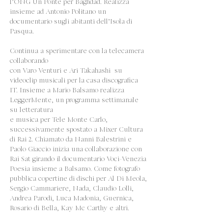
l’ONG Un Ponte per Baghdad. Realizza
insieme ad Antonio Politano un
documentario sugli abitanti dell’Isola di
Pasqua.
Continua a sperimentare con la telecamera
collaborando
con Varo Venturi e Ari Takahashi su
videoclip musicali per la casa discografica
IT. Insieme a Mario Balsamo realizza
LeggerMente, un programma settimanale
su letteratura
e musica per Tele Monte Carlo,
successivamente spostato a Mixer Cultura
di Rai 2. Chiamato da Nanni Balestrini e
Paolo Giaccio inizia una collaborazione con
Rai Sat girando il documentario Voci-Venezia
Poesia insieme a Balsamo. Come fotografo
pubblica copertine di dischi per Al Di Meola,
Sergio Cammariere, Nada, Claudio Lolli,
Andrea Parodi, Luca Madonia, Guernica,
Rosario di Bella, Kay Mc Carthy e altri.